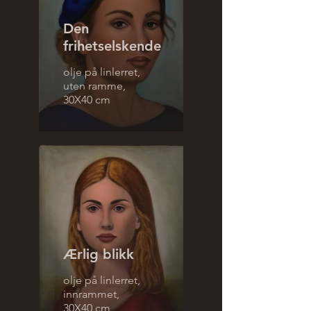
Den
frihetselskende
olje på linlerret,
uten ramme,
30X40 cm
Ærlig blikk
olje på linlerret,
innrammet,
30X40 cm