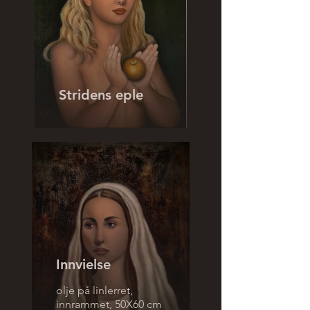
Stridens eple
Innvielse
olje på linlerret,
innrammet, 50X60 cm