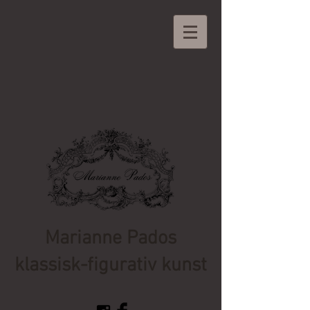
Marianne Pados
klassisk-figurativ kunst